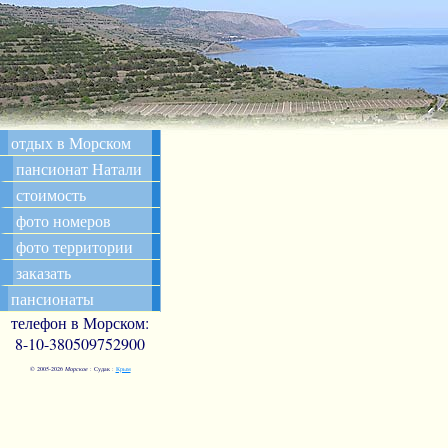
отдых в Морском
пансионат Натали
стоимость
фото номеров
фото территории
заказать
пансионаты
телефон в Морском:
8-10-380509752900
© 2005-
2026
Морское
: Судак :
Крым